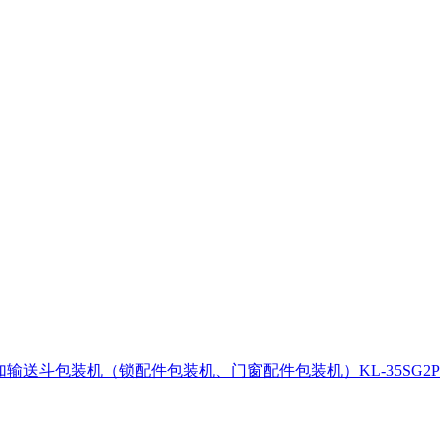
加输送斗包装机（锁配件包装机、门窗配件包装机）KL-35SG2P