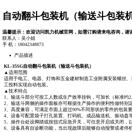
自动翻斗包装机（输送斗包装机）
温馨提示：欢迎访问凯力机械官网，如需订购请来电咨询，谢
联系人：吴小姐
手 机：18042348873
产品描述
KL-35SG自动翻斗包装机（输送斗包装机）
▲适用范围
适用于电工、电器、灯饰和五金建材制造工业附属安装螺丝、
工投料实现自动包装。
▲技术特点
1、输送斗部分可按工人数或生产效率挂钩，可加长（标准约2.
2、输送斗两侧的操作面板亦可根据生产操作的便利性做特别
3、高度兼容，可满足市面上超过90%不同形状的零件的包装
4、设备可配置袋子打孔装置、打码机、成品输送机、振动盘
5、操作台处设脚踏或按扭式应急开关，可任意开启或关闭，
6、设备具有自诊断功能，当出现故障后能够自动报警或者停