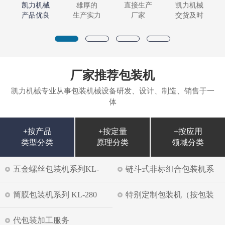
凯力机械
雄厚的
直接生产
凯力机械
产品优良
生产实力
厂家
交货及时
厂家推荐包装机
凯力机械专业从事包装机械设备研发、设计、制造、销售于一
体
+按产品
+按定量
+按应用
类型分类
原理分类
领域分类
五金螺丝包装机系列KL-
链斗式非标组合包装机系
35LS
列KL-35SG
筒膜包装机系列 KL-280
特别定制包装机（按包装
物料）
代包装加工服务