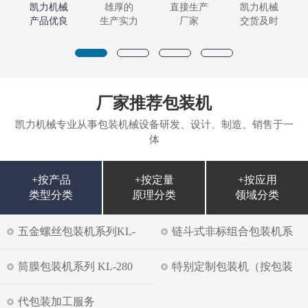
凯力机械
雄厚的
直接生产
凯力机械
产品优良
生产实力
厂家
交货及时
厂家推荐包装机
凯力机械专业从事包装机械设备研发、设计、制造、销售于一
体
+按产品
+按定量
+按应用
类型分类
原理分类
领域分类
五金螺丝包装机系列KL-
链斗式非标组合包装机系
35LS
列KL-35SG
筒膜包装机系列 KL-280
特别定制包装机（按包装
物料）
代包装加工服务